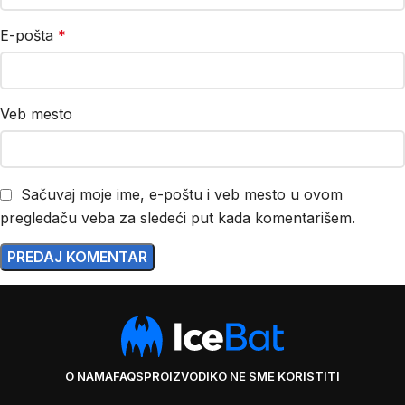
E-pošta
*
Veb mesto
Sačuvaj moje ime, e-poštu i veb mesto u ovom
pregledaču veba za sledeći put kada komentarišem.
O NAMA
FAQS
PROIZVODI
KO NE SME KORISTITI