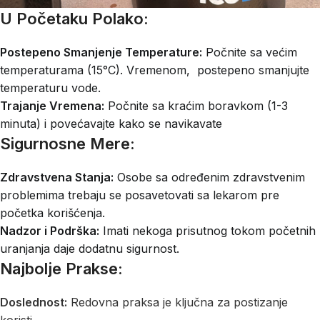
U Početaku Polako:
Postepeno Smanjenje Temperature:
Počnite sa većim
temperaturama (15°C). Vremenom, postepeno smanjujte
temperaturu vode.
Trajanje Vremena:
Počnite sa kraćim boravkom (1-3
minuta) i povećavajte kako se navikavate
Sigurnosne Mere:
Zdravstvena Stanja:
Osobe sa određenim zdravstvenim
problemima trebaju se posavetovati sa lekarom pre
početka korišćenja.
Nadzor i Podrška:
Imati nekoga prisutnog tokom početnih
uranjanja daje dodatnu sigurnost.
Najbolje Prakse:
Doslednost:
Redovna praksa je ključna za postizanje
koristi.