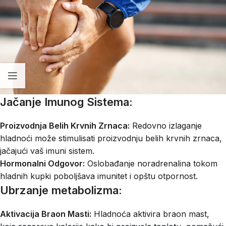
Jačanje Imunog Sistema:
Proizvodnja Belih Krvnih Zrnaca:
Redovno izlaganje
hladnoći može stimulisati proizvodnju belih krvnih zrnaca,
jačajući vaš imuni sistem.
Hormonalni Odgovor:
Oslobađanje noradrenalina tokom
hladnih kupki poboljšava imunitet i opštu otpornost.
Ubrzanje metabolizma:
Aktivacija Braon Masti:
Hladnoća aktivira braon mast,