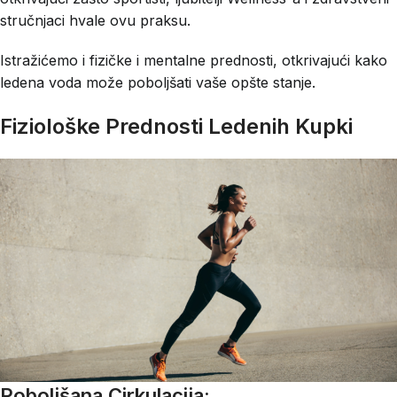
stručnjaci hvale ovu praksu.
Istražićemo i fizičke i mentalne prednosti, otkrivajući kako
ledena voda može poboljšati vaše opšte stanje.
Fiziološke Prednosti Ledenih Kupki
Poboljšana Cirkulacija: