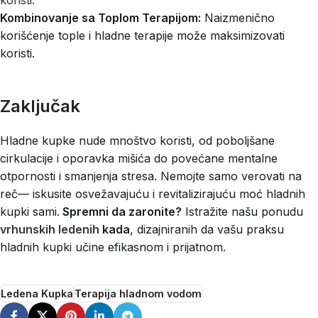
Kombinovanje sa Toplom Terapijom:
Naizmenično
korišćenje tople i hladne terapije može maksimizovati
koristi.
Zaključak
Hladne kupke nude mnoštvo koristi, od poboljšane
cirkulacije i oporavka mišića do povećane mentalne
otpornosti i smanjenja stresa. Nemojte samo verovati na
reč— iskusite osvežavajuću i revitalizirajuću moć hladnih
kupki sami.
Spremni da zaronite?
Istražite našu ponudu
vrhunskih ledenih
kada
, dizajniranih da vašu praksu
hladnih kupki učine efikasnom i prijatnom.
Ledena Kupka
Terapija hladnom vodom