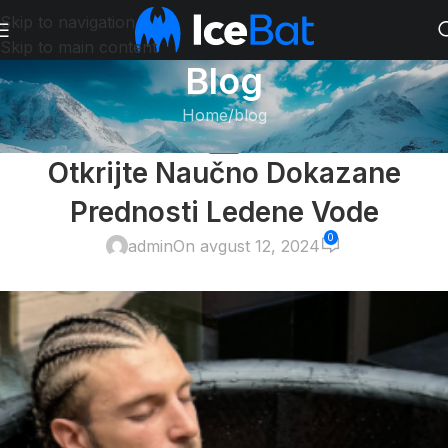
Skip to navigation
Skip to main content
Blog
Home
blog
BLOG
Otkrijte Naučno Dokazane
Prednosti Ledene Vode
0
admin
On avgust 12, 2024