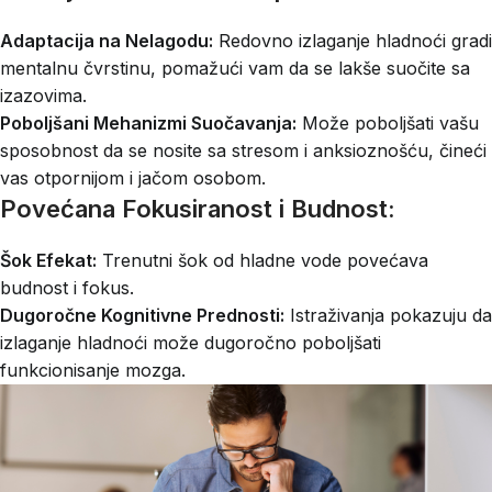
Adaptacija na Nelagodu:
Redovno izlaganje hladnoći gradi
mentalnu čvrstinu, pomažući vam da se lakše suočite sa
izazovima.
Poboljšani Mehanizmi Suočavanja:
Može poboljšati vašu
sposobnost da se nosite sa stresom i anksioznošću, čineći
vas otpornijom i jačom osobom.
Povećana Fokusiranost i Budnost:
Šok Efekat:
Trenutni šok od hladne vode povećava
budnost i fokus.
Dugoročne Kognitivne Prednosti:
Istraživanja pokazuju da
izlaganje hladnoći može dugoročno poboljšati
funkcionisanje mozga.