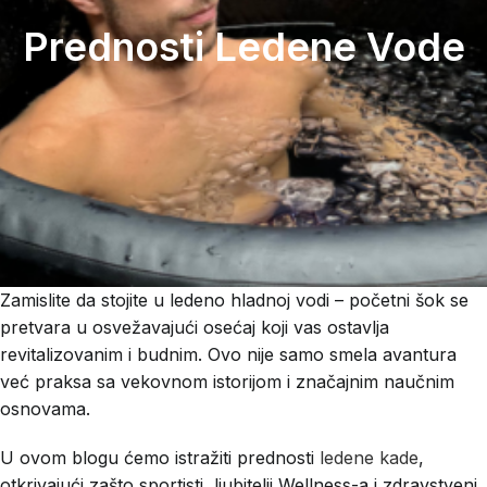
Prednosti Ledene Vode
Zamislite da stojite u ledeno hladnoj vodi – početni šok se
pretvara u osvežavajući osećaj koji vas ostavlja
revitalizovanim i budnim. Ovo nije samo smela avantura
već praksa sa vekovnom istorijom i značajnim naučnim
osnovama.
U ovom blogu ćemo istražiti prednosti
ledene kade
,
otkrivajući zašto sportisti, ljubitelji Wellness-a i zdravstveni