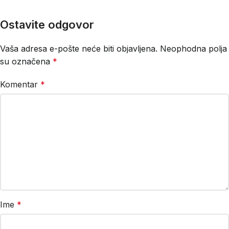
Ostavite odgovor
Vaša adresa e-pošte neće biti objavljena.
Neophodna polja
su označena
*
Komentar
*
Ime
*