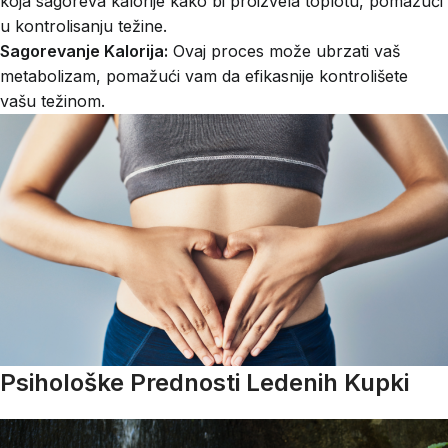
koja sagoreva kalorije kako bi proizvela toplotu, pomažući
u kontrolisanju težine.
Sagorevanje Kalorija:
Ovaj proces može ubrzati vaš
metabolizam, pomažući vam da efikasnije kontrolišete
vašu težinom.
Psihološke Prednosti Ledenih Kupki