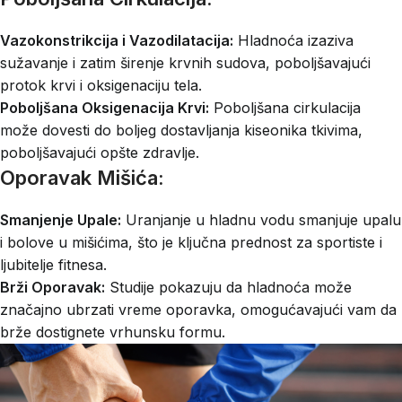
Vazokonstrikcija i Vazodilatacija:
Hladnoća izaziva
sužavanje i zatim širenje krvnih sudova, poboljšavajući
protok krvi i oksigenaciju tela.
Poboljšana Oksigenacija Krvi:
Poboljšana cirkulacija
može dovesti do boljeg dostavljanja kiseonika tkivima,
poboljšavajući opšte zdravlje.
Oporavak Mišića:
Smanjenje Upale:
Uranjanje u hladnu vodu smanjuje upalu
i bolove u mišićima, što je ključna prednost za sportiste i
ljubitelje fitnesa.
Brži Oporavak:
Studije pokazuju da hladnoća može
značajno ubrzati vreme oporavka, omogućavajući vam da
brže dostignete vrhunsku formu.