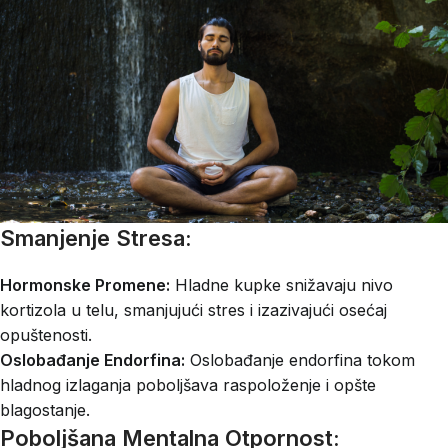
Smanjenje Stresa:
Hormonske Promene:
Hladne kupke snižavaju nivo
kortizola u telu, smanjujući stres i izazivajući osećaj
opuštenosti.
Oslobađanje Endorfina:
Oslobađanje endorfina tokom
hladnog izlaganja poboljšava raspoloženje i opšte
blagostanje.
Poboljšana Mentalna Otpornost: